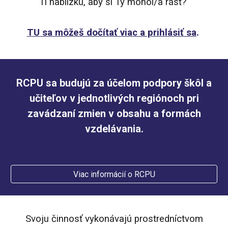
Ti nablízku, aby si Ty mohol/a rásť?
TU sa môžeš dočítať viac a prihlásiť sa
.
RCPU sa budujú za účelom podpory škôl a
učiteľov v jednotlivých regiónoch pri
zavádzaní zmien v obsahu a formách
vzdelávania.
Viac informácií o RCPU
Svoju činnosť vykonávajú prostredníctvom