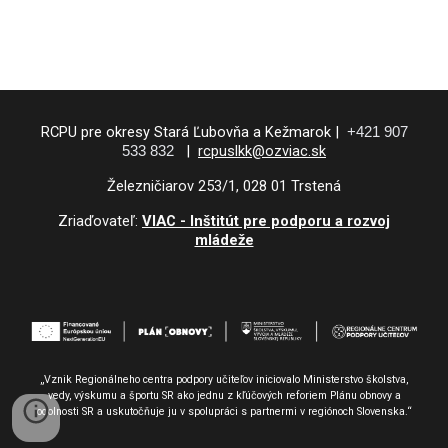
RCPU pre okresy Stará Ľubovňa a Kežmarok |
+421 907
533 832
|
rcpuslkk@ozviac.sk
Železničiarov 253/1, 028 01 Trstená
Zriaďovateľ:
VIAC - Inštitút pre podporu a rozvoj
mládeže
„Vznik Regionálneho centra podpory učiteľov iniciovalo Ministerstvo školstva,
vedy, výskumu a športu SR ako jednu z kľúčových reforiem Plánu obnovy a
odolnosti SR a uskutočňuje ju v spolupráci s partnermi v regiónoch Slovenska.“